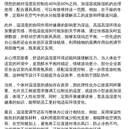
理想的相对湿度应控制在40%至60%之间。加湿器或除湿机的合理
使用，配合通风系统，可以有效维持这一范围。例如，在干燥的冬
季，定期补充空气中的水分能显著缓解员工的皮肤和呼吸道问题。
此外，温湿度的协同作用对健康的影响更为深远。高温高湿环境会
加重疲劳感，而低温低湿则可能加剧关节疼痛。通过传感器实时监
测数据，并联动空调与新风系统，能够实现动态平衡。一些先进的
办公场所还会在休息区设置绿植墙，利用植物的蒸腾作用自然调节
局部微气候，既美观又实用。
从心理层面看，舒适的温湿度环境还能间接缓解压力。当人体处于
适宜的环境中，皮质醇水平相对稳定，情绪波动更小。部分企业甚
至在会议室内采用香氛系统，搭配温湿度控制，进一步营造放松氛
围。这种细节设计不仅能提升会议效率，也有助于团队协作。
当然，个体对温湿度的感知存在差异，因此弹性化办公政策同样重
要。允许员工根据需求微调工位附近的温度，或提供小型桌面加湿
器，体现了人性化管理。同时，定期开展健康讲座，普及温湿度与
健康的知识，能帮助员工更好地适应环境变化。
最后，温湿度调节还应与整体办公设计相结合。例如，采用保温性
能良好的建筑材料，或利用遮阳帘减少阳光直射，都能降低空调负
荷。在空间规划上，避免将工位直接对准出风口，防止冷热不均。