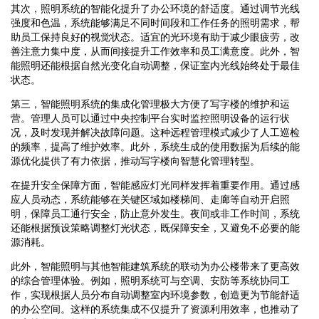
其次，照明系统的智能化提升了办公环境的舒适度。通过调节光线
强度和色温，系统能够满足不同时间段和工作任务的照明需求，帮
助员工保持良好的视觉状态。适宜的光环境有助于减少眼疲劳，改
善注意力集中度，从而间接提升工作效率和员工满意度。此外，智
能照明还能根据自然光变化自动调整，保证室内光线始终处于最佳
状态。
第三，智能照明系统的集成化管理极大方便了写字楼的维护和运
营。管理人员可以通过中央控制平台实时监控照明设备的运行状
况，及时发现并解决故障问题。这种远程管理模式减少了人工巡检
的频率，提高了维护效率。此外，系统生成的使用数据为后续的能
源优化提供了有力依据，推动写字楼向智慧化管理转型。
在提升安全保障方面，智能感应灯光同样发挥着重要作用。通过感
应人员动态，系统能够在关键区域如楼梯间、走廊等自动开启照
明，保障员工通行安全，防止意外发生。夜间或非工作时间，系统
还能根据预设策略调整灯光状态，既保障安全，又避免不必要的能
源消耗。
此外，智能照明与其他智能建筑系统的联动为办公楼带来了更高效
的综合管理体验。例如，照明系统可与空调、安防等系统协同工
作，实现根据人员分布自动调整室内环境参数，创造更为节能舒适
的办公空间。这样的系统集成不仅提升了资源利用效率，也推动了