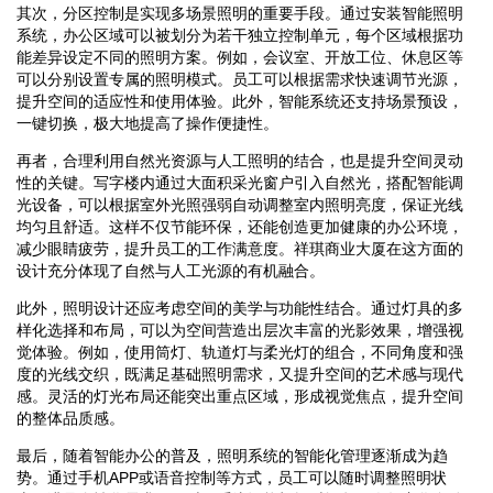
其次，分区控制是实现多场景照明的重要手段。通过安装智能照明
系统，办公区域可以被划分为若干独立控制单元，每个区域根据功
能差异设定不同的照明方案。例如，会议室、开放工位、休息区等
可以分别设置专属的照明模式。员工可以根据需求快速调节光源，
提升空间的适应性和使用体验。此外，智能系统还支持场景预设，
一键切换，极大地提高了操作便捷性。
再者，合理利用自然光资源与人工照明的结合，也是提升空间灵动
性的关键。写字楼内通过大面积采光窗户引入自然光，搭配智能调
光设备，可以根据室外光照强弱自动调整室内照明亮度，保证光线
均匀且舒适。这样不仅节能环保，还能创造更加健康的办公环境，
减少眼睛疲劳，提升员工的工作满意度。祥琪商业大厦在这方面的
设计充分体现了自然与人工光源的有机融合。
此外，照明设计还应考虑空间的美学与功能性结合。通过灯具的多
样化选择和布局，可以为空间营造出层次丰富的光影效果，增强视
觉体验。例如，使用筒灯、轨道灯与柔光灯的组合，不同角度和强
度的光线交织，既满足基础照明需求，又提升空间的艺术感与现代
感。灵活的灯光布局还能突出重点区域，形成视觉焦点，提升空间
的整体品质感。
最后，随着智能办公的普及，照明系统的智能化管理逐渐成为趋
势。通过手机APP或语音控制等方式，员工可以随时调整照明状