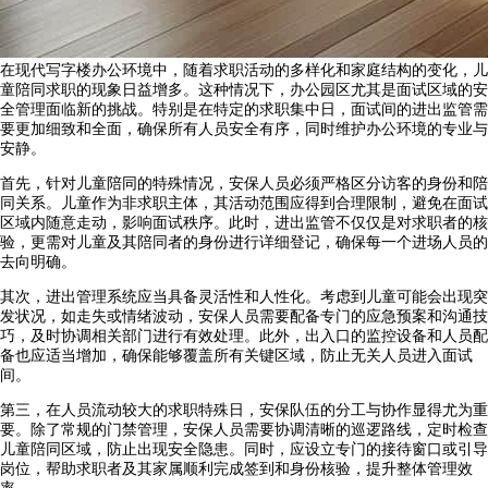
在现代写字楼办公环境中，随着求职活动的多样化和家庭结构的变化，儿
童陪同求职的现象日益增多。这种情况下，办公园区尤其是面试区域的安
全管理面临新的挑战。特别是在特定的求职集中日，面试间的进出监管需
要更加细致和全面，确保所有人员安全有序，同时维护办公环境的专业与
安静。
首先，针对儿童陪同的特殊情况，安保人员必须严格区分访客的身份和陪
同关系。儿童作为非求职主体，其活动范围应得到合理限制，避免在面试
区域内随意走动，影响面试秩序。此时，进出监管不仅仅是对求职者的核
验，更需对儿童及其陪同者的身份进行详细登记，确保每一个进场人员的
去向明确。
其次，进出管理系统应当具备灵活性和人性化。考虑到儿童可能会出现突
发状况，如走失或情绪波动，安保人员需要配备专门的应急预案和沟通技
巧，及时协调相关部门进行有效处理。此外，出入口的监控设备和人员配
备也应适当增加，确保能够覆盖所有关键区域，防止无关人员进入面试
间。
第三，在人员流动较大的求职特殊日，安保队伍的分工与协作显得尤为重
要。除了常规的门禁管理，安保人员需要协调清晰的巡逻路线，定时检查
儿童陪同区域，防止出现安全隐患。同时，应设立专门的接待窗口或引导
岗位，帮助求职者及其家属顺利完成签到和身份核验，提升整体管理效
率。