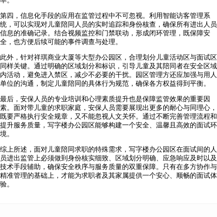
第四，信息化手段的应用在监管过程中不可忽视。利用智能访客管理系
统，可以实现对儿童陪同人员的实时追踪和身份核查，确保所有进出人员
信息的准确记录。结合视频监控和门禁联动，形成闭环管理，既保障安
全，也方便后续可能的事件调查与处理。
此外，针对祥琪商业大厦等大型办公园区，合理划分儿童活动区与面试区
同样关键。通过明确的区域划分和标识，引导儿童及其陪同者在安全区域
内活动，避免进入禁区，减少不必要的干扰。园区管理方还应加强与用人
单位的沟通，制定儿童陪同的具体行为规范，确保各方权益得到平衡。
最后，安保人员的专业培训和心理素质提升也是保障监管效果的重要因
素。面对带儿童的求职家庭，安保人员需要展现出更多的耐心与同理心，
既要严格执行安全规章，又不能忽视人文关怀。通过不断完善管理流程和
提升服务质量，写字楼办公园区能够构建一个安全、温馨且高效的面试环
境。
综上所述，面对儿童陪同求职的特殊需求，写字楼办公园区在面试间的人
员进出监管上必须做到身份核实细致、区域划分明确、应急响应及时以及
技术手段辅助，确保安全秩序与服务质量的双重保障。只有在多方协作与
精准管理的基础上，才能为求职者及其家属提供一个安心、顺畅的面试体
验。